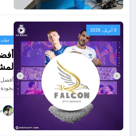
3 أبريل، 2026
جوابى
لمشا
عالي
بجودة 
جو