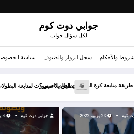
جوابي دوت كوم
لكل سؤال جواب
شروط والأحكام
سجل الزوار والضيوف
سياسة الخصوصي
شركة الإتقان للعوازل والتسربات– خ
ات العالمية بسهولة واحترافية
جوابى دوت كوم
23 يوليو، 2022
22 مايو، 2026