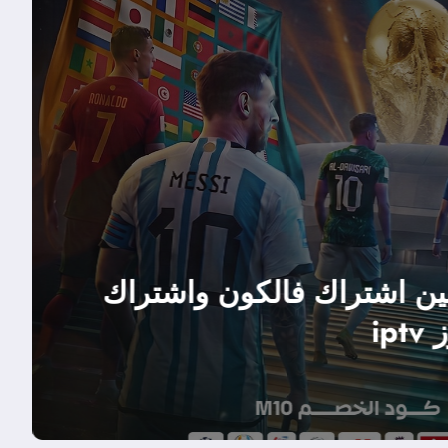
جوابى
مقارنة شاملة ب
هولك وسمارترز ptv
قراءة المزيد