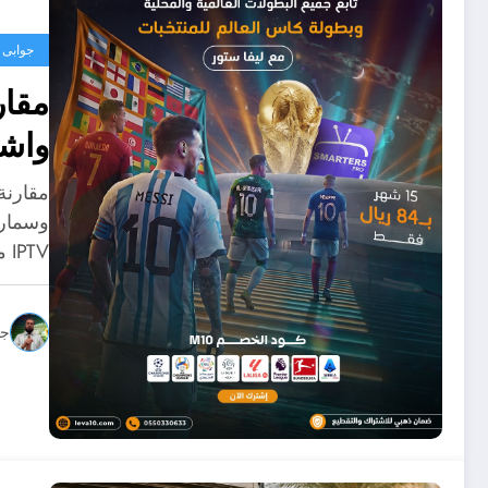
جوابى
مقار
واشت
مقارنة
IPTV من…
جو