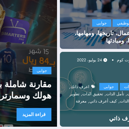
لوظيفي
جوابى
عمال، تاريخها، ومهامها،
 ومبادئها
24 يوليو، 2022
جوابى
,
ات
جوابى
اعرف ذاتك
شراء اثاث مستعمل
,
,
,
ت
تأمل الذات
تحقيق الذات
تطوير
,
,
لذات
كيف أعرف ذاتي
معرفة
قراءة المزيد
ف ذاتي