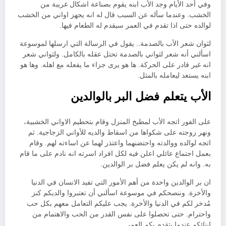
وفي أحد الأيام وجد الأب ابنه يقوم بصناعة اشكال غريبة من
الخشب. وعندما سأله عن السبب قال له انه يجهز اواني من الخشب
لوالده حتى اذا تقدم في العمر سيقدم له الطعام فيها.
لثوان شعر الأب بالصدمة.. يقول في الرسالة التي ارسلها لموسوعة
اسألني أنه شعر لثواني بالصدمة تحتل عقله بالكامل. ولثواني شعر
انه غير قادر على الحركة. ها هو يرى جزاء ما يفعله مع اهله. وها هو
ابنه يستعد ليعامله بالمثل.
الأب يتعلم فضل البر بالوالدين
على الفور اتجه الأب لمطبخ المنزل وقام بتحطيم الاواني الخشبية،
ونهر زوجته على شكواها من اسقاط والديه للأواني الزجاجية. ثم
اتجه لوالده ووالدته واحتضنهما واعتذر لهما عن اساءته لهم. وقام
بعمل اجتماع عائلي اعلن فيه لكل افراد اسرته انه نادم على ما قام
به. وانه لم يكن يعلم فضل بر الوالدين.
ان بر الوالدين واحدة من أهم الأمور التي تفيد الانسان في الدنيا
والأخرة. وننصحكم في موسوعة اسألني أن تعتبروا والديكم كنز
مُدخر لكم في الدنيا والأخرة. يجب عليكم التعامل معهم بكل حب
واحترام. حتى تحصلوا على نفس القدر من الحب والاهتمام من
ابنائكم عندما يتقدم بكم العمر.