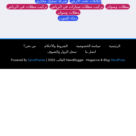
الكابلات تحت الأرض
شركة تسليك مجاري
مظلات وسواتر
تركيب مظلات سيارات في الرياض
تركيب مظلات في الرياض
مظلات وسواتر
دعاء القنوت
الرئيسية
سياسة الخصوصية
الشروط والأحكام
من نحن؟
اتصل بنا
سجل الزوار والضيوف
WordPress
NewsBlogger - Magazine & Blog
القالب 2026 | Powered By
SpiceThemes