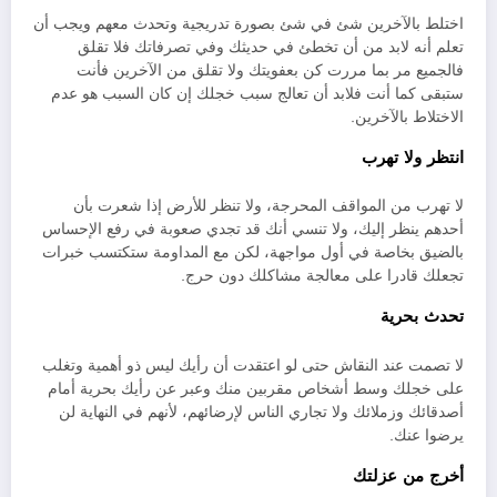
اختلط بالآخرين شئ في شئ بصورة تدريجية وتحدث معهم ويجب أن
تعلم أنه لابد من أن تخطئ في حديثك وفي تصرفاتك فلا تقلق
فالجميع مر بما مررت كن بعفويتك ولا تقلق من الآخرين فأنت
ستبقى كما أنت فلابد أن تعالج سبب خجلك إن كان السبب هو عدم
الاختلاط بالآخرين.
انتظر ولا تهرب
لا تهرب من المواقف المحرجة، ولا تنظر للأرض إذا شعرت بأن
أحدهم ينظر إليك، ولا تنسي أنك قد تجدي صعوبة في رفع الإحساس
بالضيق بخاصة في أول مواجهة، لكن مع المداومة ستكتسب خبرات
تجعلك قادرا على معالجة مشاكلك دون حرج.
تحدث بحرية
لا تصمت عند النقاش حتى لو اعتقدت أن رأيك ليس ذو أهمية وتغلب
على خجلك وسط أشخاص مقربين منك وعبر عن رأيك بحرية أمام
أصدقائك وزملائك ولا تجاري الناس لإرضائهم، لأنهم في النهاية لن
يرضوا عنك.
أخرج من عزلتك