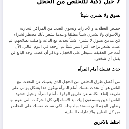
7 حيل ذكية للتخلص من الخجل
تسوق ولا تشترى شيئاً
خصص العطلات والأجازات وتسوق العديد من المراكز التجارية
والأسواق ولا تشتري شيئاً مطلقا وعندما تشعر بأنك مضطر لشراء
كن مدمن تسوق لا يشترى شيئاً تحدث مع الباعة واطلب نصائحهم، ثم
عندما تشعر براحة أكثر اشتر شيئاً ثم أرجعه في اليوم التالي. الآن
أنت في الحقيقة تسيطر على الخجل، وتذكر أن غضب وجه البائع لن
يقتل أي شخص.
حدث نفسك أمام المرآه
من أفضل طرق التخلص من الخجل الذي يصيبك عن التحدث مع
الناس هو أن تحدث نفسك أمام المرآه ويكون هذا بشكل يومي على
طريقة إلقاء الكلمة عن طريق الوقوف أمام المرآة وتخيل حشود
الناس الذين يستمعون إليك مع الانتباه إلى كل الحركات التي تقوم بها
وتعابير الوجه التي تستخدمها، وذلك لكي تساعد نفسك على التخلص
من كل التعابير والإشارات السلبية.
اختلط بالآخرين