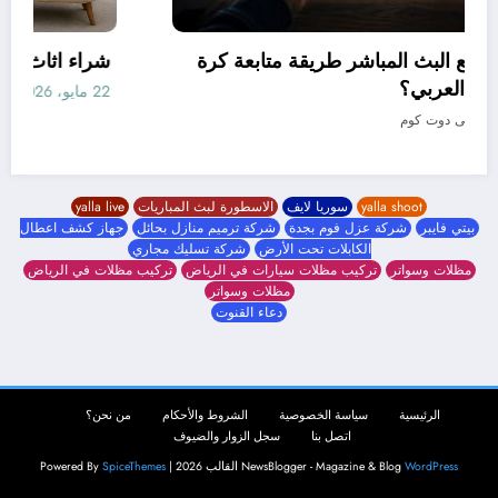
كيف غيّرت مواقع البث المباشر طريقة متابعة كرة
القدم في العالم العربي؟
19 مايو، 2026
جوابى دوت كوم
yalla shoot
سوريا لايف
الاسطورة لبث المباريات
yalla live
بيتي فايبر
شركة عزل فوم بجدة
شركة ترميم منازل بحائل
جهاز كشف اعطال
الكابلات تحت الأرض
شركة تسليك مجاري
مظلات وسواتر
تركيب مظلات سيارات في الرياض
تركيب مظلات في الرياض
مظلات وسواتر
دعاء القنوت
الرئيسية
سياسة الخصوصية
الشروط والأحكام
من نحن؟
اتصل بنا
سجل الزوار والضيوف
WordPress
NewsBlogger - Magazine & Blog
القالب 2026 | Powered By
SpiceThemes