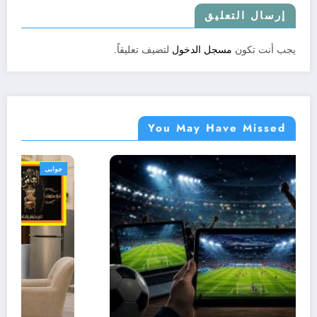
إرسال التعليق
يجب أنت تكون
مسجل الدخول
لتضيف تعليقاً.
You May Have Missed
جوابى