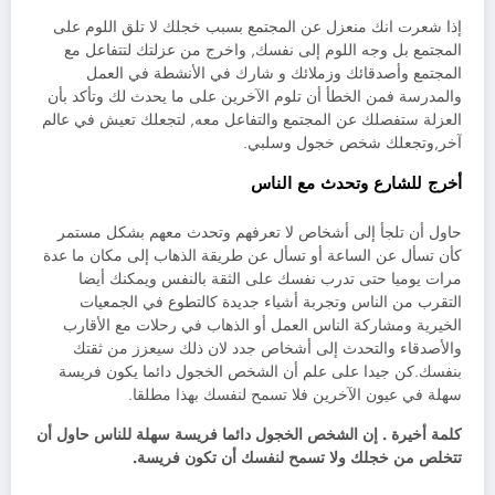
إذا شعرت انك منعزل عن المجتمع بسبب خجلك لا تلق اللوم على
المجتمع بل وجه اللوم إلى نفسك, واخرج من عزلتك لتتفاعل مع
المجتمع وأصدقائك وزملائك و شارك في الأنشطة في العمل
والمدرسة فمن الخطأ أن تلوم الآخرين على ما يحدث لك وتأكد بأن
العزلة ستفصلك عن المجتمع والتفاعل معه, لتجعلك تعيش في عالم
آخر,وتجعلك شخص خجول وسلبي.
أخرج للشارع وتحدث مع الناس
حاول أن تلجأ إلى أشخاص لا تعرفهم وتحدث معهم بشكل مستمر
كأن تسأل عن الساعة أو تسأل عن طريقة الذهاب إلى مكان ما عدة
مرات يوميا حتى تدرب نفسك على الثقة بالنفس ويمكنك أيضا
التقرب من الناس وتجربة أشياء جديدة كالتطوع في الجمعيات
الخيرية ومشاركة الناس العمل أو الذهاب في رحلات مع الأقارب
والأصدقاء والتحدث إلى أشخاص جدد لان ذلك سيعزز من ثقتك
بنفسك.كن جيدا على علم أن الشخص الخجول دائما يكون فريسة
سهلة في عيون الآخرين فلا تسمح لنفسك بهذا مطلقا.
كلمة أخيرة . إن الشخص الخجول دائما فريسة سهلة للناس حاول أن
تتخلص من خجلك ولا تسمح لنفسك أن تكون فريسة.