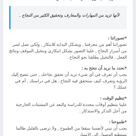
لأنها تزيد من المهارات والمعارف وتحقيق الكثير من النجاح .
*تصوراتنا :
تصوراتنا أهم من معرفتنا , ويشكل البداية للابتكار , ولكي نصل لسر
من أسرار النجاح , علينا التصور بشكل ابتكاري ونتخيل الموقف ونتائج
الفعل , فالتخيل يطلقنا نحو النجاح .
*نحدد ما نريد أن ننجح به :
يجب أن تعرف في أي شيء تريد أن تحقق نجاحك , حتى تتضح إليك
الرؤية وتعرف كيف ستحقق فيه النجاح , هل في دراستك , أم في
عملك ؟
*تنظيم الوقت :
علينا بتنظيم أوقات محددة للدراسة والبعد عن المشتتات الخارجية
من أجل التذكر والاستذكار .
*طموحنا :
يجب أن نبني لأنفسنا سقفا من الطموح , ولا نرضى بالقليل طالما
نستطيع الوصول إلى الامتياز .