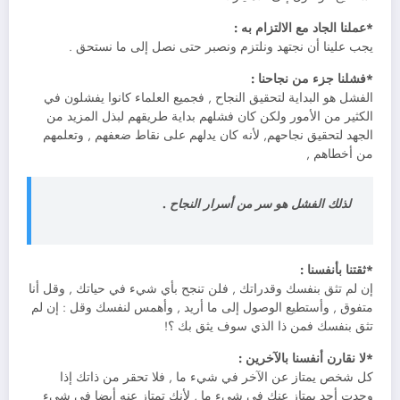
*عملنا الجاد مع الالتزام به :
يجب علينا أن نجتهد ونلتزم ونصبر حتى نصل إلى ما نستحق .
*فشلنا جزء من نجاحنا :
الفشل هو البداية لتحقيق النجاح , فجميع العلماء كانوا يفشلون في
الكثير من الأمور ولكن كان فشلهم بداية طريقهم لبذل المزيد من
الجهد لتحقيق نجاحهم, لأنه كان يدلهم على نقاط ضعفهم , وتعلمهم
من أخطاهم ,
لذلك الفشل هو سر من أسرار النجاح .
*ثقتنا بأنفسنا :
إن لم تثق بنفسك وقدراتك , فلن تنجح بأي شيء في حياتك , وقل أنا
متفوق , وأستطيع الوصول إلى ما أريد , وأهمس لنفسك وقل : إن لم
تثق بنفسك فمن ذا الذي سوف يثق بك ؟!
*لا نقارن أنفسنا بالآخرين :
كل شخص يمتاز عن الآخر في شيء ما , فلا تحقر من ذاتك إذا
وجدت أحد يمتاز عنك في شيء ما , لأنك تمتاز عنه أيضا في شيء