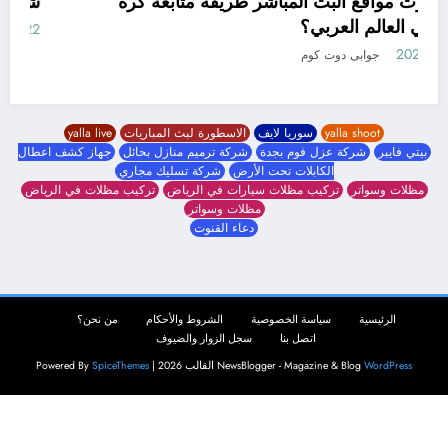
كيف غيّرت مواقع البث المباشر طريقة متابعة كرة
القدم في العالم العربي؟
19 مايو، 2026
جوابى دوت كوم
yalla shoot
سوريا لايف
الاسطورة لبث المباريات
yalla live
بيتي فايبر
شركة عزل فوم بجدة
شركة ترميم منازل بحائل
جهاز كشف اعطال
الكابلات تحت الأرض
شركة تسليك مجاري
مظلات وسواتر
تركيب مظلات سيارات في الرياض
تركيب مظلات في الرياض
مظلات وسواتر
دعاء القنوت
الرئيسية
سياسة الخصوصية
الشروط والأحكام
من نحن؟
اتصل بنا
سجل الزوار والضيوف
WordPress
NewsBlogger - Magazine & Blog
القالب 2026 | Powered By
SpiceThemes