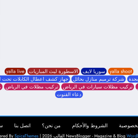
yalla shoot
سوريا لايف
الاسطورة لبث المباريات
yalla live
جدة
شركة ترميم منازل بحائل
جهاز كشف اعطال الكابلات تحت 
تركيب مظلات سيارات في الرياض
تركيب مظلات في الرياض
م
دعاء القنوت
لخصوصية
الشروط والأحكام
من نحن؟
اتصل بنا
سج
WordP
NewsBlogger - Magazine & Blog
القالب 2026 | Powered By
SpiceThemes