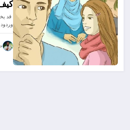
كيف 
قد يخت
وردود 
جو