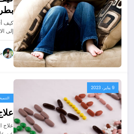
بطري
كيف أت
إلى ال
جو
9 يناير، 2023
التنمية
علاج
علاج ا
عن علا