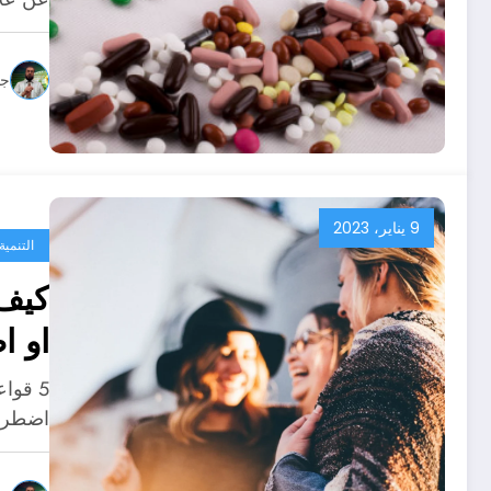
جو
9 يناير، 2023
التنمية
كيف 
خطو
5 قوا
اضطراب