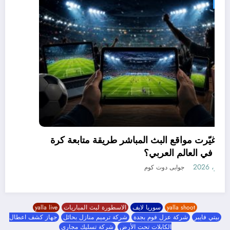
جوابى
كيف غيّرت مواقع البث المباشر طريقة متابعة كرة
القدم في العالم العربي؟
19 مايو، 2026
جوابى دوت كوم
yalla shoot
سوريا لايف
الاسطورة لبث المباريات
yalla live
بيتي فايبر
شركة عزل فوم بجدة
شركة ترميم منازل بحائل
جهاز كشف اعطال
الكابلات تحت الأرض
شركة تسليك مجاري