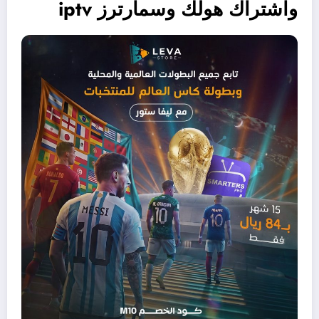
واشتراك هولك وسمارترز iptv