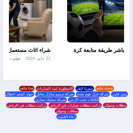
كيف غيّرت مواقع البث المباشر طريقة متابعة كرة
القدم في العالم العربي؟
19 مايو، 2026
جوابى دوت كوم
yalla shoot
سوريا لايف
الاسطورة لبث المباريات
yalla live
بيتي فايبر
شركة عزل فوم بجدة
شركة ترميم منازل بحائل
جهاز كشف اعطال
الكابلات تحت الأرض
شركة تسليك مجاري
مظلات وسواتر
تركيب مظلات سيارات في الرياض
تركيب مظلات في الرياض
مظلات وسواتر
دعاء القنوت