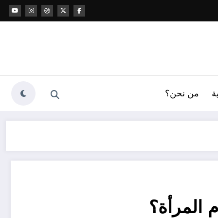
ة
من نحن؟
 المرأة؟