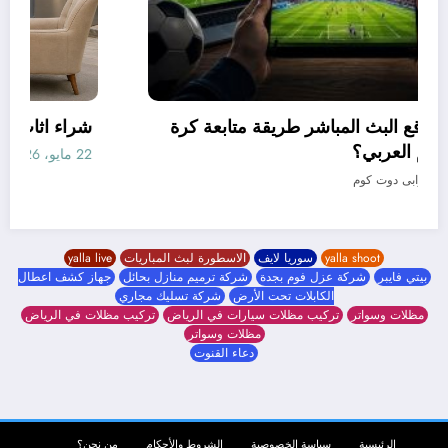
كيف غيّرت مواقع البث المباشر طريقة متابعة كرة
القدم في العالم العربي؟
19 مايو، 2026
جوابى دوت كوم
yalla shoot
سوريا لايف
الاسطورة لبث المباريات
yalla live
بيتي فايبر
شركة عزل فوم بجدة
شركة ترميم منازل بحائل
جهاز كشف اعطال
الكابلات تحت الأرض
شركة تسليك مجاري
مظلات وسواتر
تركيب مظلات سيارات في الرياض
تركيب مظلات في الرياض
مظلات وسواتر
دعاء القنوت
الرئيسية
سياسة الخصوصية
الشروط والأحكام
من نحن؟