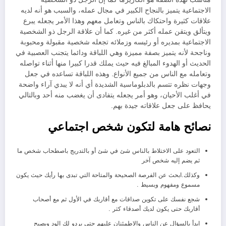
الاجتماعية يتميز بالنجاح الكبير في مجال عمله، والسبب هو أنه لديه
علاقات كثيرة واحتكاك بالناس وتعامل معهم وهذا الأمر يجعله يبرع
ويتألق ويتقن عمله أكثر من غيره. كما أن علاقة الرجل ذو الشخصية
الاجتماعية بمديره أو رئيسه وزملائه تجعله شخصية مقبولة ومحبوبة
وناجحة لأنه يتميز بصفة مميزة وهي اللباقة ودائما يتجنب العصبية في
الحديث أو الهدوء المبالغ فيه حيث يملك قدرا كبيرا منها أثناء تواصله
وتعامله مع الناس من جميع الأنواع. وهذه اللباقة تساعده في جعل
وجهات نظره تتسم بالدبلوماسية الشديدة أي أنه لا يبدي آراء واضحة
في أغلب الأحيان، وهو أمر يجعله يتفادى أن يغضب منه أحد وبالتالي
يحافظ على جعل علاقاته جيدة بهم.
نصائح هامة لتكون شخص اجتماعي
التعود على الاختلاط بالناس شئ في شئ أو بالتدريج باصطحاب شخص ما
ثم يضم إليه شخص آخر
وكذلك.ابحث عن الفرصة الصحيحة والمتاحة التي تبدى بها رأيك حيث يكون
مسموع ومفهوم وبسيط .
شجع نفسك على تكوين صداقات مع أقاربك في الأول ثم مع أصحاب
أقاربك حتى يكون لديك أصدقاء كثر .
ابدأ بالسؤال عن الناس والاطمئنان عليهم حتى يردو لك الود ويصبح