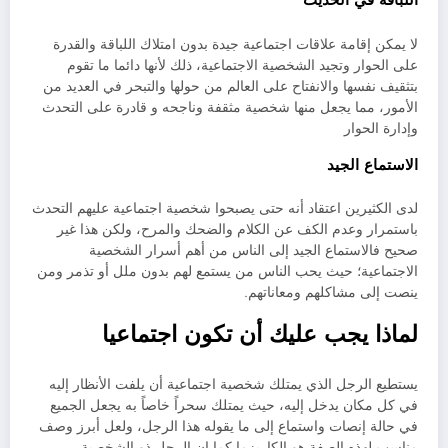
اللباقة في الحديث
لا يمكن إقامة علاقات اجتماعية جيدة بدون امتلاك اللباقة والقدرة
على الحوار وتجيد الشخصية الاجتماعية، ذلك لأنها دائما ما تقوم
بتثقيف نفسها والانفتاح على العالم من حولها والتبحر في العديد من
الأمور، مما يجعل منها شخصية مثقفة وناجحه و قادرة على التحدث
وإدارة الحوار
الاستماع الجيد
لدى الكثيرين اعتقاد أنه حتى يصبحوا شخصية اجتماعية عليهم التحدث
باستمرار وعدم الكف عن الكلام والضحك والمرح، ولكن هذا غير
صحيح فالاستماع الجيد إلى الناس من أهم أسرار الشخصية
الاجتماعية؛ حيث يحب الناس من يستمع لهم بدون ملل أو تذمر ومن
ينصت إلى مشاكلهم ومعاناتهم.
لماذا يجب عليك أن تكون اجتماعيا
يستطيع الرجل الذي يمتلك شخصية اجتماعية أن يلفت الأنظار إليه
في كل مكان يدخل إليه، حيث يمتلك سحراً خاصاً به يجعل الجميع
في حالة إنصات واستماع إلى ما يقوله هذا الرجل، ولعل أبرز وصف
مناسب لهذه الصفة هو الكاريزما كما إن الرجل ذو الشخصية