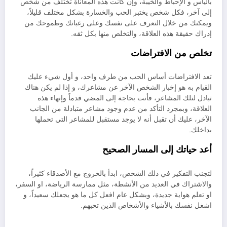
باليأس و الإحباط والخيبة، وإن كانت هذه المعاناة تختلف من شخص
إلى آخر، فكل شخص يختبر الحب والخسارة بشكل مختلف قليلاً،
ويمكنك من خلال التعرف على نفسك وعلى رغباتك وطموحك من
إدراك حقيقة هذه العلاقة، والتخلص منها بكل ثقه.
تخلص من الافتراضات
تعد الافتراضات أساس الحب من طرف واحد، و أول شيء عليك
القيام به هو إخبار الشخص الآخر عن مشاعرك، و إذا لم يكن هناك
تبادل لتلك المشاعر، فأنت بحاجة إلى المضي قدماً وإنهاء هذه
العلاقة، وبمجرد التأكد من عدم وجود مشاعر متبادلة من الجانب
الآخر، عليك أن تقبل أنه لا يوجد مستقبل للمشاعر التي تحملها
بداخلك.
أعد حياتك إلى المسار الصحيح
لتجنب التفكير في ذلك الشخص، ابدأ بالخروج مع الأصدقاء كثيراً،
والاشتراك في العديد من الأنشطة، مثل ممارسة الرياضة، او السفر،
او تعلم هواية جديدة، وبشكل عام افعل كل ما هو يجعلك سعيداً، و
اشغل نفسك بالأشياء والأشخاص الذين تحبهم.