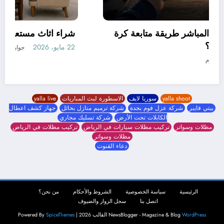
كيف غيّرت مواقع البث المباشر طريقة متابعة كرة
القدم في العالم العربي؟
19 مايو، 2026
جوابى دوت كوم
yalla shoot
سوريا لايف
الاسطورة لبث المباريات
yalla live
بيتي فايبر
شركة عزل فوم بجدة
شركة ترميم منازل بحائل
جهاز كشف اعطال
الكابلات تحت الأرض
شركة تسليك مجاري
مظلات وسواتر
تركيب مظلات سيارات في الرياض
تركيب مظلات في الرياض
مظلات وسواتر
دعاء القنوت
الرئيسية
سياسة الخصوصية
الشروط والأحكام
من نحن؟
اتصل بنا
سجل الزوار والضيوف
WordPress
NewsBlogger - Magazine & Blog
القالب 2026 | Powered By
SpiceThemes