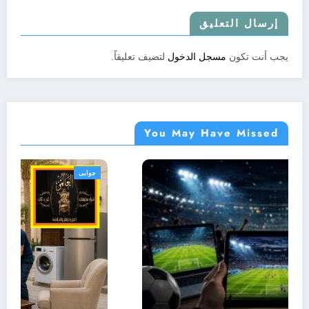
إرسال التعليق
يجب أنت تكون
مسجل الدخول
لتضيف تعليقاً.
You May Have Missed
جوابى