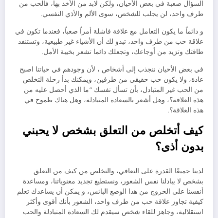
السؤال صعبة في بعض الأحيان، ولكن لابد من الأخذ بها، فالحب من
طرف واحد، لن يجلب للشخص، سوى الألم والأذي النفسي.
و دائماً ما يكون التعامل مع علاقة فاشلة أمراً صعباً، فعندما تكون في
علاقة حب من طرف واحد، تبدو لك أن الأشياء غير طبيعية، وتستنفد
طاقتك وتزيد من أوجاعك، وتجعلك دائما تشعر بخيبة الأمل.
في بعض الأحيان ننجذب إلى أشخاص ، لأن وجودهم في حياتنا اصبح
عادة، ولا يكون حب حقيقي من طرفين، ويمكنك بدأ رحلة التخلص
من الحب غير المتبادل، بأن تسأل نفسك “ما الذي أحصل عليه من
هذه العلاقة؟، وهل أشعر بالسعادة المتبادلة، وهل هناك طموح في
هذه العلاقة؟.
كيف أتخلص من التعلق بشخص لا يحبني
بدون أذى؟
لدينا جميعًا القدرة على التعافي، والتخلص من كيف من التعلق
بشخص لا يبادلنا نفس الشعور، ونستطيع تجديد معنوياتنا، ومساعدة
أنفسنا على الخروج من هذا الوضع البائس، و يمكن أن يساعدك تعلم
كيفية تجاوز علاقة حب من طرف واحد، الشعور بأنك أقوى وأكثر
استقلالية، وجاهز للقاء شخص سيقدم لك السعادة المتبادلة والحب