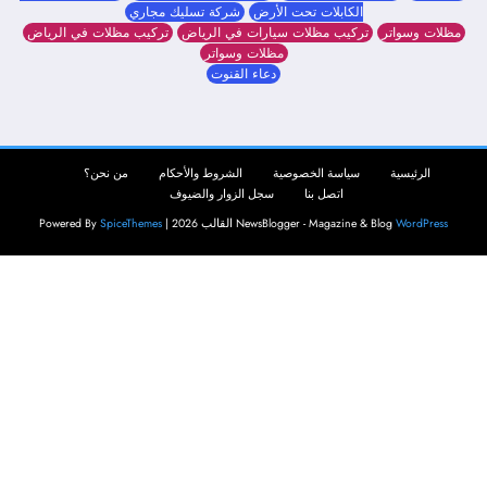
الكابلات تحت الأرض
شركة تسليك مجاري
مظلات وسواتر
تركيب مظلات سيارات في الرياض
تركيب مظلات في الرياض
مظلات وسواتر
دعاء القنوت
الرئيسية
سياسة الخصوصية
الشروط والأحكام
من نحن؟
اتصل بنا
سجل الزوار والضيوف
WordPress
NewsBlogger - Magazine & Blog
القالب 2026 | Powered By
SpiceThemes