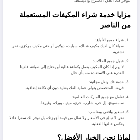
لتوفر لك الحل الأسرع والأبسط.
مزايا خدمة شراء المكيفات المستعملة
من الناصر
شراء جميع الأنواع:
سواء كان لديك مكيف شباك، سبليت، دولابي أو حتى مكيف مركزي، نحن
نشتريه.
قبول جميع الحالات:
لا يهم إذا كان المكيف يعمل بكفاءة عالية أو يحتاج إلى صيانة، فلدينا
القدرة على الاستفادة منه بأي حال.
خدمة فك ونقل مجانية:
فريقنا المتخصص يتولى عملية الفك بعناية دون أي تكلفة إضافية.
تعامل مع جميع الماركات العالمية:
سامسونج، إل جي، شارب، جري، ميديا، يورك، وغيرها.
تسعير واقعي ومناسب:
نحن لا نبالغ في الأسعار ولا نقلل من قيمة أجهزتك، بل نوفر لك سعرا عادلا
يعكس حالتها الفعلية.
لماذا نحن الخيار الأفضل؟