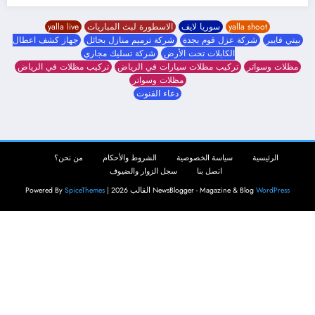
yalla shoot
سوريا لايف
الاسطورة لبث المباريات
yalla live
بيتي فايبر
شركة عزل فوم بجدة
شركة ترميم منازل بحائل
جهاز كشف اعطال
الكابلات تحت الأرض
شركة تسليك مجاري
مظلات وسواتر
تركيب مظلات سيارات في الرياض
تركيب مظلات في الرياض
مظلات وسواتر
دعاء القنوت
الرئيسية
سياسة الخصوصية
الشروط والأحكام
من نحن؟
اتصل بنا
سجل الزوار والضيوف
WordPress
NewsBlogger - Magazine & Blog
القالب 2026 | Powered By
SpiceThemes