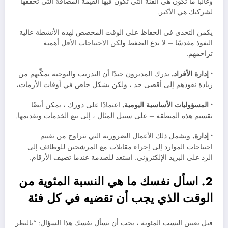
وغالبًا ما تكون هي الفئة التي تكون فيها القيمة المضافة التي تحققها
لشركتك هي الأكبر.
يكمن التحدي في الحفاظ على الوقت المخصص لهذه الأنشطة عالية
النفوذ مقدسًا – لا تدع الضغط ولكن الاحتياجات الأقل أهمية
تزاحمهم.
• إدارة الأفراد.
يدرك المديرون جيدًا أن التدريب والتوجيه يمكِّنهم من
زيادة نفوذهم إلى أقصى حد ، ولكن بشكل خاص في أوقات الأزمات،
• المسؤوليات الأساسية اليومية.
اعتمادًا على دورك ، يمكن أيضًا
تقسيم هذه المنطقة – على سبيل المثال ، إلى بيع الخدمات وتقديمها.
• إدارة.
ويشمل ذلك الأعمال الضرورية التي تتراوح من تقييم
احتياجات الموارد إلى إجراء مقابلات مع المرشحين للوظائف إلى
الرد على البريد الإلكتروني. استعد للصدمة عندما تضيف الأرقام.
2. اسأل نفسك ما هي النسبة المئوية من
الوقت الذي يجب أن تقضيه في كل فئة
قبل تعيين النسب المئوية ، يجب أن تسأل نفسك هذا السؤال: “بالنظر