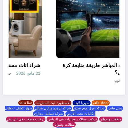
كيف غيّرت مواقع البث المباشر طريقة متابعة كرة
القدم في العالم العربي؟
19 مايو، 2026
جوابى دوت كوم
yalla shoot
سوريا لايف
الاسطورة لبث المباريات
yalla live
بيتي فايبر
شركة عزل فوم بجدة
شركة ترميم منازل بحائل
جهاز كشف اعطال
الكابلات تحت الأرض
شركة تسليك مجاري
مظلات وسواتر
تركيب مظلات سيارات في الرياض
تركيب مظلات في الرياض
مظلات وسواتر