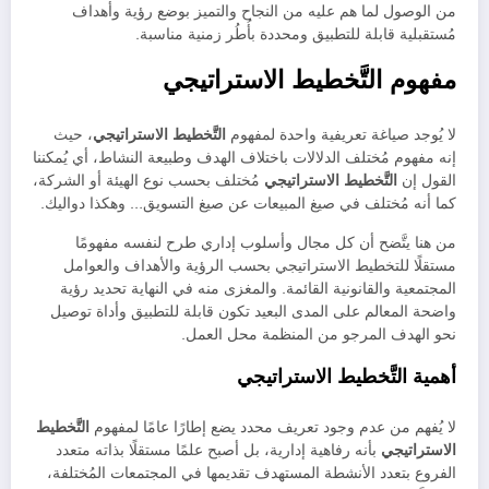
من الوصول لما هم عليه من النجاح والتميز بوضع رؤية وأهداف
مُستقبلية قابلة للتطبيق ومحددة بأُطُر زمنية مناسبة.
مفهوم التَّخطيط الاستراتيجي
لا يُوجد صياغة تعريفية واحدة لمفهوم
التَّخطيط الاستراتيجي
، حيث
إنه مفهوم مُختلف الدلالات باختلاف الهدف وطبيعة النشاط، أي يُمكننا
القول إن
التَّخطيط الاستراتيجي
مُختلف بحسب نوع الهيئة أو الشركة،
كما أنه مُختلف في صيغ المبيعات عن صيغ التسويق… وهكذا دواليك.
من هنا يتَّضح أن كل مجال وأسلوب إداري طرح لنفسه مفهومًا
مستقلًا للتخطيط الاستراتيجي بحسب الرؤية والأهداف والعوامل
المجتمعية والقانونية القائمة. والمغزى منه في النهاية تحديد رؤية
واضحة المعالم على المدى البعيد تكون قابلة للتطبيق وأداة توصيل
نحو الهدف المرجو من المنظمة محل العمل.
أهمية التَّخطيط الاستراتيجي
لا يُفهم من عدم وجود تعريف محدد يضع إطارًا عامًا لمفهوم
التَّخطيط
الاستراتيجي
بأنه رفاهية إدارية، بل أصبح علمًا مستقلًا بذاته متعدد
الفروع بتعدد الأنشطة المستهدف تقديمها في المجتمعات المُختلفة،