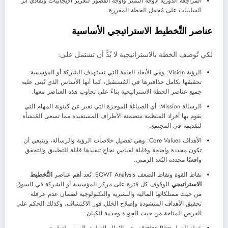
المراجعة الدورية لأوجه التميز وأوجه القصور لتعزيز الإيجابيات وتفادي أثر
السلبيات على مُجمل الخطة المقررة.
عناصر التَّخطيط الاستراتيجي الأساسية
لكي تُوصف الخطة بالاستراتيجية لا بُدَّ أن تشتمل على:
الرؤية Vision: وهي الأبعاد العامة التي تستهدف الشركة أو المؤسسة
تحقيقها بكامل حذافيرها في المُستقبل، كما أنها الأساس الذي تُبنى عليه
جميع عناصر الخطة الاستراتيجية بناءً على تجاوب هذه العناصر معها.
الرسالة Mission: أي الصياغة الموجزة التي تعبر عن كينونة المهام التي
يقوم بها أفراد المنظمة متضمنة الأطراف المستفيدة مما تسعى المُنشأة
لتقديمه في المجتمع.
الأهداف Core Values: وهي تفصيل خلاصات الرؤية والرسالة، وينبغي أن
تكون محددة واضحة وقابلة لقياس نجاح تنفيذها قابلة للتطبيق والتحقق
واقعيًا محددة البُعد الزمني.
نقاط القوة ونقاط الضعف SOWT Analysis: تُعد أهم عناصر
التَّخطيط
الاستراتيجي
للوقوف كل فترة على مركز المؤسسة أو الشركة في السوق
من حيث ممتلكاتها المالية والبشرية والتكنولوجية لضمان عدم عرقلة
تحقيق الأهداف المنشودة وإصلاح الخلل فور الاكتشاف، وكذلك الحكم على
الفرص المتاحة من حيث الجودة وخدمة الكيان.