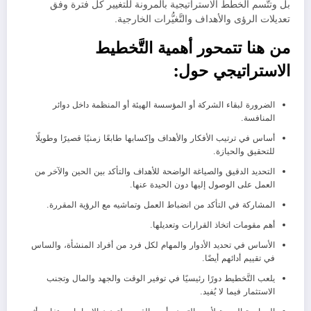
بل وتتَّسم الخطط الاستراتيجية بالمرونة للتغيير كل فترة وفق
تعديلات الرؤى والأهداف والتَّغيُّرات الخارجية.
من هنا تتمحور أهمية
التَّخطيط
الاستراتيجي
حول:
الضرورة لبقاء الشركة أو المؤسسة الهيئة أو المنظمة داخل دوائر
المنافسة.
أساس في ترتيب الأفكار والأهداف وإكسابها طابعًا زمنيًا قصيرًا وطويلًا
للتحقيق والحيازة.
التحديد الدقيق والصياغة الواضحة للأهداف والتأكد بين الحين والآخر من
العمل على الوصول إليها دون الحيدة عنها.
المشاركة في التأكد من انضباط العمل وتماشيه مع الرؤية المقررة.
أهم مقومات اتخاذ القرارات وتعديلها.
الأساس في تحديد الأدوار والمهام لكل فرد من أفراد المنشأة، والساس
في تقييم أدائهم أيضًا.
يلعب التَّخطيط دورًا رئيسيًا في توفير الوقت والجهد والمال وتجنب
الاستثمار فيما لا يُفيد.