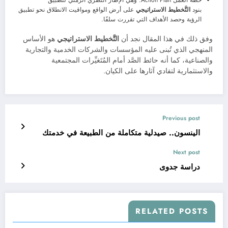
خطة العمل Action Plan: وهي الإطار النظري الزمني لتطبيق
بنود
التَّخطيط الاستراتيجي
على أرض الواقع ومواقيت الانطلاق نحو تطبيق
الرؤية وحصد الأهداف التي تقررت سلفًا.
وفق ذلك في هذا المقال نجد أن
التَّخطيط الاستراتيجي
هو الأساس
المنهجي الذي تُبنى عليه المؤسسات والشركات الخدمية والتجارية
والصناعية، كما أنه حائط الصَّد أمام المُتَغيِّرات المجتمعية
والاستثمارية لتفادي آثارها على الكيان.
Previous post
الينسون.. صيدلية متكاملة من الطبيعة في خدمتك
Next post
دراسة جدوى
RELATED POSTS