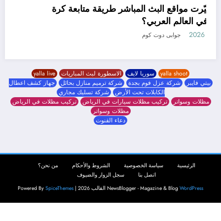
كيف غيّرت مواقع البث المباشر طريقة متابعة كرة
القدم في العالم العربي؟
19 مايو، 2026
جوابى دوت كوم
yalla shoot
سوريا لايف
الاسطورة لبث المباريات
yalla live
بيتي فايبر
شركة عزل فوم بجدة
شركة ترميم منازل بحائل
جهاز كشف اعطال
الكابلات تحت الأرض
شركة تسليك مجاري
مظلات وسواتر
تركيب مظلات سيارات في الرياض
تركيب مظلات في الرياض
مظلات وسواتر
دعاء القنوت
الرئيسية
سياسة الخصوصية
الشروط والأحكام
من نحن؟
اتصل بنا
سجل الزوار والضيوف
WordPress
NewsBlogger - Magazine & Blog
القالب 2026 | Powered By
SpiceThemes