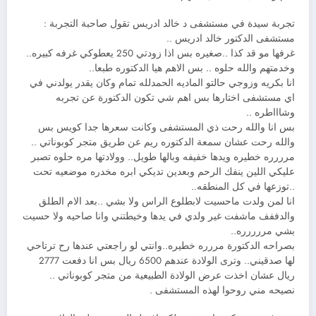
تجربة سيدة في مستشفى د خالد ادريس تقول صاحبة التجربة :
مستشفى الدكتور خالد ادريس ..
غرفها مو قد كذا ..صغيره بس اذا زودتي 250 يعطوكي غرفه كبيره..
وخدمتهم والله حلوه .. بس الاهم هيا الدكتوره طبعا..
انا بكريه وزوجي حالتو الماديه الحمدلله تمام وكان يقدر يولدني في
اي مستشفى اختارها بس اهم شي تكون الدكتورة عن تجربه
وشاااطره ..
بس انا والله رحت ذي المستشفى وكانت سعرها جدا كويس بس
والله رحت عشان سمعة الدكتوره ريم عن طريق متجر كوبوناتي ..
مرررره خطيره ويدها خفيفه وبالها طويل.. وولادتها مره حلوه تصبر
عليكي اللين ينفك الرحم وبعدين تديكي ابره مخدره موضعيه تحت
..توزعها في كل المنطقه..
انا لمن ولدت ماحسيت لابطلوع الراس ولا بشي ..بعد الام الطلق
والدففف ماشفت غير ولدي في يدها وخيطتني وانا صاحيه ولا حسيت
بشي مررررره..
بصراحه الدكتورة مررره خطيره..وانتي لو راجعتي عندها رح ترتاحي
لها صدقيني.. وترى الولادة عندهم 6500 ريال بس انا دفعت 2777
ريال عشان اخذت عرض الولادة الطبيعية من متجر كوبوناتي ..
نصيحه مني روحوا لهذه المستشفى .