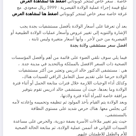
خاصة . سعر خاص لمتجر كوبوناتي
اضغط هنا لمشاهدة العرض
تبلغ قيمة إجراء عملية الولادة القيصرية : 5999 ريال سعودي. مع
غرفة خاصة سعر خاص لمتجر كوبوناتي
اضغط هنا لمشاهدة العرض
بعد أن تعرفنا على أسعار الولادة بأفضل مستشفيات بجدة يجب
الإشارة والتنويه إلى تغيير عروض وأسعار عمليات الولادة الطبيعية أو
القيصرية من حين لأخر ، وأنها أسعار متغيرة وليس ثابتة ،
افضل سعر مستشفى ولادة بجدة
فيما يلي سوف نلقي الضوء على قائمة من أهم وأفضل المؤسسات
الصحية ذات السعر الافضل بالمملكة وبالتحديد في مدينة جدة. ،
هي : مستشفى الدكتور خالد ادريس وتعتبر من أكثر مستشفيات
الولادة حرصا على تقديم سبل التعامل الراقي للسيدات هناك،
وكذلك أداء الوجبات اللازمة خلال فترات متابعة الحمل أو أثناء فترة
الولادة وما بعدها، حيث أن مستشفى خالد ادريس تقوم بتوفير
مرافقة خاصة للمرأة أثناء فترة ولادتها،
وبعد الولادة يتم القيام بأخذ المولود ثم تنظيفه وتحميمه وإعادته لأمه
كي يجلس معها. هناك حرص شديد على مستوى النظافة
بالمستشفى،
حيث يتم تغيير ملاءات الأسرة بصفة دورية، والحرص على مساعدة
السيدات اللواتي قد أتممن عملية الولادة، ثم متابعة الحالة الصحية
للأم والطفل للاطمئنان عليهم.