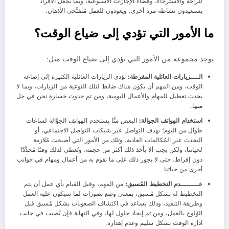
للراحة والاسترخاء، وقضاء الإجازات الأسبوعية، وبما يجعل الأفراد
يستعيدون نشاطه مرة أخرى، ويعودون للعمل مُتفتِّحي الأذهان.
ما الأمور التي تؤدي إلى ضياع الوقت؟
يوجد مجموعة من الأمور التي تؤدي إلى ضياع الوقت مثل:
الــــزيارات العائلية المفرطة:
تؤدي الزيارات العائلية الكثيرة إلى إضاعة
الوقت، ومن المهم أن يكون هناك ضابط لتلك النوعية من الزيارات، وبما لا
يحدث تعطيل للمهام والأعمال اليومية، ومن ثم حدوث خسارة نحن في حل
منها.
استخدام الهواتف الجوالة:
البعض منَّا يستخدم الهواتف الجوَّالة لساعات
طوال من اليوم؛ بهدف التواصل عبر شبكات التواصل الاجتماعي، أو
التحدث عبر المُكالمات العادية، وتلك من الأمور التي أصبحت مُلازمة
لحياتنا، ولكن يجب ألا يأخذ ذلك أكثر من حجمه، ونُعطي لذلك وقتًا مُحدَّدًا
دون إفراط، حتى لا يجور ذلك على ما نقوم به من أعمال ومهام في جوانب
أخرى من حياتنا.
عـــــــــدم التخطيط المُسبق:
من المهم، وقبل القيام بأي عمل أن يتم
التخطيط له بشكل مُسبق، بمعنى وضع تصورات لما سيكون عليه العمل
وطريقة التنفيذ، وذلك يساعد في اكتشاف الصعوبات بشكل مُسبق قبل
الوُلوج بالعمل، ومن ثم إيجاد حلول لها، وفي النهاية فإن يُصيب في جانب
ادارة الوقت بشكل سليم وعدم إهداره.