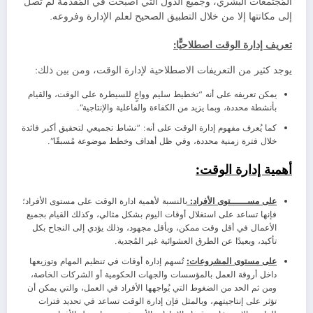
المُجتمعات البشري، وجميع الدول التي أصبحت في المُقدمة لم تصل
إلى مكانتها إلا من خلال التطبيق الصحيح لعلم الإدارة وفروعه.
تعريف إدارة الوقت اصطلاحيًّا:
يوجد كثير من التعريفات الاصطلاحية لإدارة الوقت، ومن بين ذلك:
يمكن تعريفه على أنه “تخطيط سليم وواعٍ للسيطرة على الوقت، والقيام
بأنشطة محددة، وبما يزيد من الكفاءة والفاعلية والإنتاجية”.
كما يُعرف مفهوم إدارة الوقت على أنه: “نشاط تجميعي لتحقيق أكبر فائدة
خلال فترة زمنية محددة، وفي ظل أهداف وخطط موضوعة مُسبقًا”.
أهمية إدارة الوقت:
على مســــــتوى الأفراد:
بالنسبة لأهمية ادارة الوقت على مستوى الأفراد؛
فإنها تساعد على استغلال أوقات اليوم بشكل مثالي، وكذلك القيام بجميع
الأعمال في أقل وقت ممكن، وبأقل مجهود، وذلك يؤدي إلى النجاح بكل
تأكيد، وبعيدًا عن الطرق العشوائية غير المُجدية.
على مستوى المشروعات:
تُسهم إدارة أوقات في تنظيم المهام وتوزيعها
داخل أروقة العمل بالمؤسسات والجهات الحكومية أو الشركات الخاصة،
ومن ثم الحد من الضغوط التي يُواجهها الأفراد في العمل، والتي يمكن أن
تؤثر على إنتاجيتهم، وبالمثل فإن إدارة الوقت تساعد في تحديد فترات