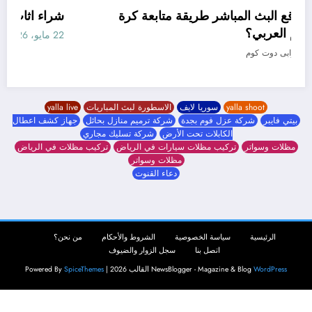
كيف غيّرت مواقع البث المباشر طريقة متابعة كرة
القدم في العالم العربي؟
19 مايو، 2026
جوابى دوت كوم
yalla shoot
سوريا لايف
الاسطورة لبث المباريات
yalla live
بيتي فايبر
شركة عزل فوم بجدة
شركة ترميم منازل بحائل
جهاز كشف اعطال
الكابلات تحت الأرض
شركة تسليك مجاري
مظلات وسواتر
تركيب مظلات سيارات في الرياض
تركيب مظلات في الرياض
مظلات وسواتر
دعاء القنوت
الرئيسية
سياسة الخصوصية
الشروط والأحكام
من نحن؟
اتصل بنا
سجل الزوار والضيوف
WordPress
NewsBlogger - Magazine & Blog
القالب 2026 | Powered By
SpiceThemes