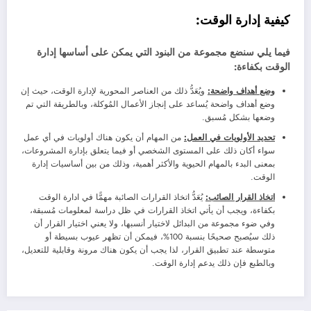
كيفية إدارة الوقت:
فيما يلي سنضع مجموعة من البنود التي يمكن على أساسها إدارة
الوقت بكفاءة:
وضع أهداف واضحة:
ويُعَدُّ ذلك من العناصر المحورية لإدارة الوقت، حيث إن
وضع أهداف واضحة يُساعد على إنجاز الأعمال المُوكلة، وبالطريقة التي تم
وضعها بشكل مُسبق.
تحديد الأولويات في العمل:
من المهام أن يكون هناك أولويات في أي عمل
سواء أكان ذلك على المستوى الشخصي أو فيما يتعلق بإدارة المشروعات،
بمعنى البدء بالمهام الحيوية والأكثر أهمية، وذلك من بين أساسيات إدارة
الوقت.
اتخاذ القرار الصائب:
يُعَدُّ اتخاذ القرارات الصائبة مهمًّا في ادارة الوقت
بكفاءة، ويجب أن يأتي اتخاذ القرارات في ظل دراسة لمعلومات مُسبقة،
وفي ضوء مجموعة من البدائل لاختيار أنسبها، ولا يعني اختيار القرار أن
ذلك سيُصبح صحيحًا بنسبة 100%، فيمكن أن تظهر عيوب بسيطة أو
متوسطة عند تطبيق القرار، لذا يجب أن يكون هناك مرونة وقابلية للتعديل،
وبالطبع فإن ذلك يدعم إدارة الوقت.