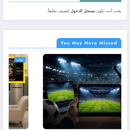
يجب أنت تكون
مسجل الدخول
لتضيف تعليقاً.
You May Have Missed
جوابى