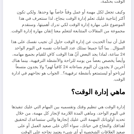
الوقت بحكمة،
وكيف تجعل لكل مهمة أو عمل وقتاً خاصاً بها وحدها. ولكي تكون
أكثر إنتاجية عليك تعلم إدارة الوقت بنجاح، لذا سنتعرف في هذا
الموضوع على مهارة إدارة الوقت لكي تدرك أهميتها، وسنقدم
مجموعة من المقالات المتتابعة لتتعلم معنا إتقان مهارة إدارة الوقت.
قبل أن نبدأ الحديث عن إدارة الوقت حاول أن تجيب نفسك على هذا
السؤال.. بما أنًنا جميعا نمتلك عدد الساعات نفسه في اليوم الواحد
24 ساعة، لماذا يجد البعض أنّ هذا الوقت كافٍ للقيام بجميع مهامه،
وأيضاً يخصص بعضاً من يومه للراحة والأنشطة الترفيهية، بينما هناك
آخرين لا يجدون أن اليوم بساعاته 24 كافياً لهم؟ ولا يجدون متسعاً
ليرتاحو أو ليستمتعو بأنشطة ترفيهية؟.. الجواب هو نجاحهم في ادارة
الوقت.
ماهي إدارة الوقت؟
إدارة الوقت هي تنظيم وقتك وتقسميه بين المهام التي عليك تنفيذها
في اليوم الواحد، وماهي المدة اللازمة لإنجاز كل مهمة، من خلال
تحديد أولوياتك المهمة التي عليك إنجازها والتي ستساعدك لتحقيق
أهدافك والنجاح في حياتك، سواء أكان على صعيد العمل أو على
صعيد العلاقات الشخصية أو أي شيء يعتمد نجاحه على الوقت