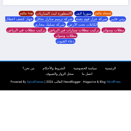
yalla shoot
سوريا لايف
الاسطورة لبث المباريات
yalla live
بيتي فايبر
شركة عزل فوم بجدة
شركة ترميم منازل بحائل
جهاز كشف اعطال
الكابلات تحت الأرض
شركة تسليك مجاري
مظلات وسواتر
تركيب مظلات سيارات في الرياض
تركيب مظلات في الرياض
مظلات وسواتر
دعاء القنوت
الرئيسية
سياسة الخصوصية
الشروط والأحكام
من نحن؟
اتصل بنا
سجل الزوار والضيوف
WordPress
NewsBlogger - Magazine & Blog
القالب 2026 | Powered By
SpiceThemes