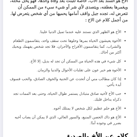
الاخ هو السند بعد الأب، خاصة للبنت بعد وفاة والدها، فهو يحل محله،
ويغمرها بعطفه، ويتصدى لأي شر أو شيء سيء من الممكن أن
تتعرض له، تجده جبل واقف أمامها يحميها من أي شخص يتعرض لها.
من أجمل كلام عن الاخ :
الأخ هو الظهر الذي نستند عليه عندما تميل الدنيا علينا.
الأخوة يعيشون الحياة بمرها وحلوها تحت سقف واحد، يتقاسمون الطعام
والشراب، كما يتقاسمون الأفراح والأحزان، فلا تجد شخص يفهمك ويحبك
أكثر من أخاك.
كل شيء في هذه الحياة من الممكن أن تجد له بديل، إلا الأخ.
الأخوة هم خير عون على تقلبات الأحوال والدنيا والزمان.
إذا كان مطالب مني أن أتحدث عن الحنية والخوف الصادق، والحب فسوف
أبدء بأخي.
حب الأخ لأخيه صادق متبادل يستمر طوال الحياة، وحتى بعد الممات تجد
ذكراه بداخل قلبك.
الأخ هو حلم عظيم لكل شخص لا يمتلك أخوه.
الأخ هو ذاك الحصن المنيع، والسور العالي، الذي لا يمكن أن يصاب أخيه
بضرر في وجوده أبدًا.
كلام عن الأخ والصديق