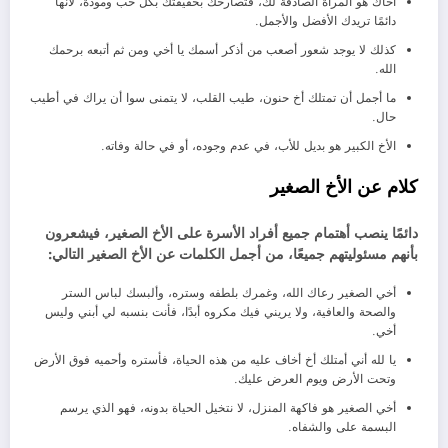
أخاك هو المرآة الصادقة لك، فتصارحك بحقيقتك بكل حب ومودة، لأنها
دائمًا تريدك الأفضل والأجمل.
كذلك لا يوجد شعور أصعب من أذكر أسمك يا أخي ومن ثم أتبعه برحمك
الله.
ما أجمل أن تمتلك أخ حنون، طيب القلب، لا يتمنى سوا أن يراك في أطيب
حال.
الأخ الكبير هو بديل للأب، في عدم وجوده، أو في حالة وفاته.
كلام عن الأخ الصغير
دائمًا ينصب أهتمام جميع أفراد الأسرة على الأخ الصغير، فيشعرون
بأنهم مسئوليتهم جميعًا، من أجمل الكلمات عن الأخ الصغير التالي:
أخي الصغير رعاك الله، وغمرك بلطفه وستره، وألبسك لباس الستر
والصحة والعافية، ولا يريني فيك مكروه أبدًا، فأنت بنسبه لي أبني وليس
أخي.
يا لله أني أمتلك أخ أخاف عليه من هذه الحياة، فأستره وأحميه فوق الأرض
وتحت الأرض ويوم العرض عليك.
أخي الصغير هو فاكهة المنزل، لا نتخيل الحياة بدونه، فهو الذي يرسم
البسمة على والشفاه.