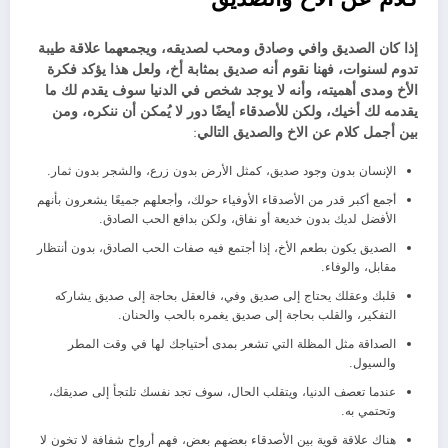
إذا كان الصديق وافي وصادق ومحب لصديقه، ويجمعهما علاقة طيبة
تدوم لسنوات، فهنا نقوم أنه صديق بمثابة أخ، ولعل هذا يؤكد فكرة
الأخ ومدى أهميته، وأنه لا يوجد شخص في الدنيا سوف يقدم لك ما
يقدمه لك أخيك، ولكن للأصدقاء أيضًا دور لا يُمكن أن ننكره، ومن
بين أجمل كلام عن الاخ والصديق التالي
:
الإنسان بدون وجود صديق، كمثل الأرض بدون زرع، والشجر بدون ثمار.
أجمع أكبر قدر من الأصدقاء الأوفياء حولك، وأجعلهم جميعًا يشعرون بأنهم
الأفضل لديك بدون خديعة أو نفاق، ولكن بدافع الحب الصادق.
الصديق يكون بطعم الأخ، إذا أجتمع فيه صفات الحب الصادق، بدون أنتظار
مقابل، والوفاء.
قلبك وعقلك يحتاج إلى صديق وفي، فالعقل بحاجة إلى صديق يشاركه
التفكير، والقلب بحاجة إلى صديق يغمره بالحب والحنان.
الصداقة مثل المظلة التي تشعر بمدى أحتياجك لها في وقت المطر
والسيول.
عندما تعصف الدنيا، ويتقلب الحال، سوف تجد نفسك تلتجأ إلى صديقك،
وتحتمي به.
هناك علاقة قوية بين الأصدقاء بعضهم بعض، فهم أرواح شفافة لا تخون لا