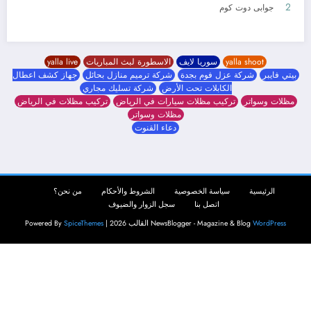
19 مايو، 2026
جوابى دوت كوم
yalla shoot
سوريا لايف
الاسطورة لبث المباريات
yalla live
بيتي فايبر
شركة عزل فوم بجدة
شركة ترميم منازل بحائل
جهاز كشف اعطال
الكابلات تحت الأرض
شركة تسليك مجاري
مظلات وسواتر
تركيب مظلات سيارات في الرياض
تركيب مظلات في الرياض
مظلات وسواتر
دعاء القنوت
الرئيسية
سياسة الخصوصية
الشروط والأحكام
من نحن؟
اتصل بنا
سجل الزوار والضيوف
WordPress
NewsBlogger - Magazine & Blog
القالب 2026 | Powered By
SpiceThemes