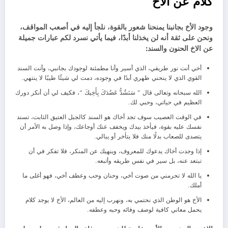
كلام عن الأخ
وجود الأخ بجانبنا يمنحنا شعور بالقوة، نلجأ إليه في أصعب المواقف،
ونحن على ثقة أنه لن يخذلنا أبدًا، فيما يأتي نسرد لكم عبارات جميلة
عن الاخ الحنون والسند:
أخي أنت نور طريقي، الذي أسير وأنا مطمئنة لوجودك بجانبي، وأنت السند
القوي الذي لا ينحني ظهري أبدًا في وجوده، دمت لي شيئًا طيبًا لا ينتهي.
الله سبحانه وتعالى قال ” سَنَشُدُّ عَضُدَكَ بِأَخِيكَ “، فكيف لي أن أنكر دورك
العظيم في حياتي، وحبي لك.
في الوقت العصيب سوف تجد أخاك هو السند كالجبل العتيق الثابت، تسند
نفسك عليه بقوة، فيأخذ بيدك ويخفف عنك أوجاعك، وإذا وصل به الأمر أن
يتصدى للصعاب بدلًا منك فلا يتأخر أو يبالي.
إذا وجدت أخاك يدعوك للمعروف، وينهيك عن المنكر، فلا تفكر في أن
تبتعد عنه، بل سير في نفس طريقه وأتبعه.
يا الله لا تحرمني من صوت أخي، وحنان وحب وعطف أخي، فهو أغلى ما
أملك.
الأخ هو الوطن الذي نحتمي به، ونهرب إليه من العالم، الأخ لا يوجد كلام
يحمل معاني كافية لوصف وفائه وحبه وعطفه.