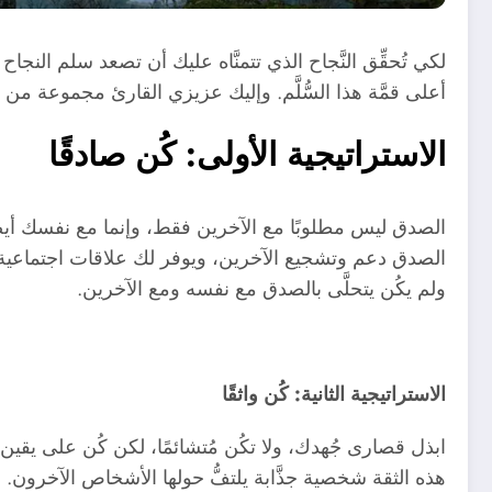
لكي تُحقِّق النَّجاح الذي تتمنَّاه عليك أن تصعد سلم النجاح 
أعلى قمَّة هذا السُّلَّم. وإليك عزيزي القارئ مجموعة 
الاستراتيجية الأولى: كُن صادقًا
الصدق ليس مطلوبًا مع الآخرين فقط، وإنما مع نفسك أيضًا.
الصدق دعم وتشجيع الآخرين، ويوفر لك علاقات اجتماعية 
ولم يكُن يتحلَّى بالصدق مع نفسه ومع الآخرين.
الاستراتيجية الثانية: كُن واثقًا
ابذل قصارى جُهدك، ولا تكُن مُتشائمًا، لكن كُن على يقين 
هذه الثقة شخصية جذَّابة يلتفُّ حولها الأشخاص الآخرون.