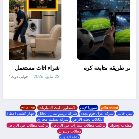
كيف غيّرت مواقع البث المباشر طريقة متابعة كرة
القدم في العالم العربي؟
19 مايو، 2026
جوابى دوت كوم
yalla shoot
سوريا لايف
الاسطورة لبث المباريات
yalla live
بيتي فايبر
شركة عزل فوم بجدة
شركة ترميم منازل بحائل
جهاز كشف اعطال
الكابلات تحت الأرض
شركة تسليك مجاري
مظلات وسواتر
تركيب مظلات سيارات في الرياض
تركيب مظلات في الرياض
مظلات وسواتر
دعاء القنوت