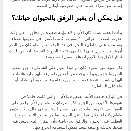
إسمها مع القراء حفاظا على خصوصية أبطال القصة.
هل يمكن أن يغير الرفق بالحيوان حياتك؟
بدأت القصة عندما كان الأب والأم وإبنة صغيرة لم تتجاوز – في وقت
حدوث القصة – حوالي ١٠ سنوات. كانت الأسرة في طريقها لقضاء
يوم ممتع على شاطىء البحر. في هذا الوقت من العام كان من النادر
أن يتواجد أخرون على الشاطىء نتيجة البرودة النسبية للطقس. لذلك
اختار الأهل هذا الأيوم ليحظوا ببعض الخصوصية.
لكن ضيفا غير معهودا كان موجودا معهم على الشاطىء. جرو صغير
السن والحجم يبدو أنه يبحث عن أحد يرعاه، وقد ظهر عليه علامات
الهزال الشديد نتيجة عدم وجود من يرعاه وعدم وجود أي طعام أو
ماء على الشاطىء.
في البداية خافت الأبنة الصغيرة والأم – والتي كانت حاملا في
شهورها الأخيرة- من الجرو. لكن سرعان ما طمأنهم الأب وقرر على
الفور تبني الجروب وانقاذه من المصير المحتوم في حال تركوه بدون
طعام ولا ماء. وكان قرار تبني الجرو نابعا من شعور الأب بضرورة
العطف على الحيوان والرفق به. خاصة وأن المنزل الذي يعيش فيه
ملحقا بحديقة واسعة نسبيا يمكن استضافة الجرو فيها.