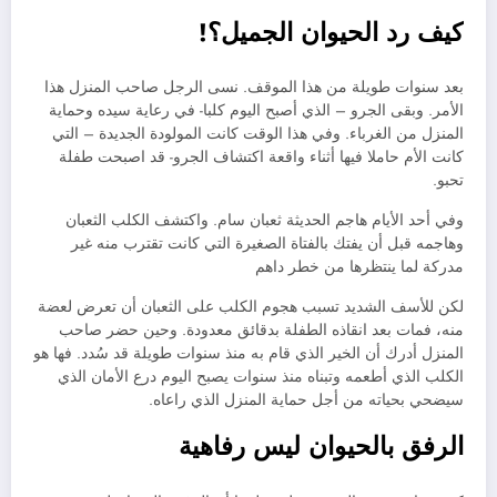
كيف رد الحيوان الجميل؟!
بعد سنوات طويلة من هذا الموقف. نسى الرجل صاحب المنزل هذا
الأمر. وبقى الجرو – الذي أصبح اليوم كلبا- في رعاية سيده وحماية
المنزل من الغرباء. وفي هذا الوقت كانت المولودة الجديدة – التي
كانت الأم حاملا فيها أثناء واقعة اكتشاف الجرو- قد اصبحت طفلة
تحبو.
وفي أحد الأيام هاجم الحديثة ثعبان سام. واكتشف الكلب الثعبان
وهاجمه قبل أن يفتك بالفتاة الصغيرة التي كانت تقترب منه غير
مدركة لما ينتظرها من خطر داهم
لكن للأسف الشديد تسبب هجوم الكلب على الثعبان أن تعرض لعضة
منه، فمات بعد انقاذه الطفلة بدقائق معدودة. وحين حضر صاحب
المنزل أدرك أن الخير الذي قام به منذ سنوات طويلة قد سُدد. فها هو
الكلب الذي أطعمه وتبناه منذ سنوات يصبح اليوم درع الأمان الذي
سيضحي بحياته من أجل حماية المنزل الذي راعاه.
الرفق بالحيوان ليس رفاهية