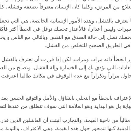
ج من المرض، وكلما كان الإنسان معترفاً بضعفه وفشله، كلما ك
نعترف بالفشل، وهذه الأمور الإنسانية الخالصة، هي التي تجع
يرات وليس أعذاراً، فالأعذار تجعلك توغل في الخطأ أكثر فأك
 يجعلك تصل إلى حالة الصدق مع النفس وبالتالي مع الناس و 
ية في الطريق الصحيح للتخلص من الفشل.
تكرر الخطأ ذاته مرات ومرات، لكن إذا قررت أن تعترف بالفش
دات التي تؤدي بك إلى الخسارة وإلة الفشل، وتصلح من العم
ول مراراً وتكراراً مع عدم الوقوف في مكانك طالما اعترفت ا
لإعتراف بالخطأ مع التحلي بالتفاؤل والأمل والتوقع الحسن بع
لنهاية بل هو البداية وهو العلامة التي سوف تنطلق من عندها
الياً من ناحية القيمة، والتجارب أثبتت أن الفاشلين الذين قد
لدينية كلها تتمحور حول هذه القيمة، وهي الاعتراف، والتوبة من ا